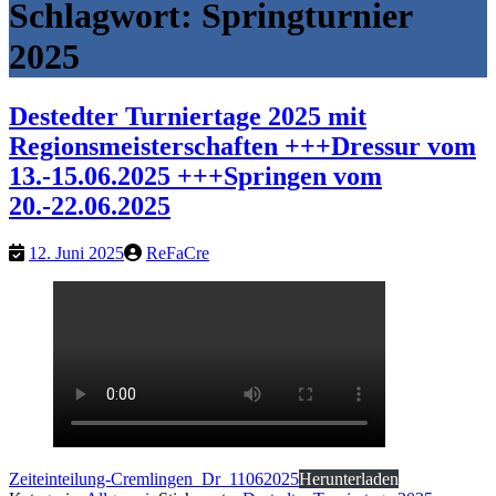
Schlagwort:
Springturnier
2025
Destedter Turniertage 2025 mit
Regionsmeisterschaften +++Dressur vom
13.-15.06.2025 +++Springen vom
20.-22.06.2025
12. Juni 2025
ReFaCre
Zeiteinteilung-Cremlingen_Dr_11062025
Herunterladen