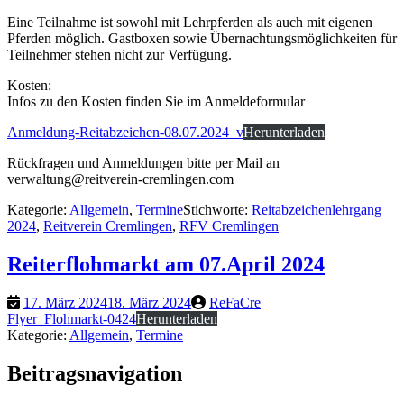
Eine Teilnahme ist sowohl mit Lehrpferden als auch mit eigenen
Pferden möglich. Gastboxen sowie Übernachtungsmöglichkeiten für
Teilnehmer stehen nicht zur Verfügung.
Kosten:
Infos zu den Kosten finden Sie im Anmeldeformular
Anmeldung-Reitabzeichen-08.07.2024_v
Herunterladen
Rückfragen und Anmeldungen bitte per Mail an
verwaltung@reitverein-cremlingen.com
Kategorie:
Allgemein
,
Termine
Stichworte:
Reitabzeichenlehrgang
2024
,
Reitverein Cremlingen
,
RFV Cremlingen
Reiterflohmarkt am 07.April 2024
17. März 2024
18. März 2024
ReFaCre
Flyer_Flohmarkt-0424
Herunterladen
Kategorie:
Allgemein
,
Termine
Beitragsnavigation