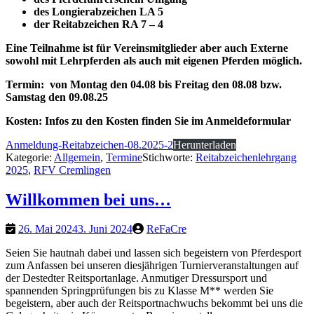
des Longierabzeichen LA 5
der Reitabzeichen RA 7 – 4
Eine Teilnahme ist für Vereinsmitglieder aber auch Externe
sowohl mit Lehrpferden als auch mit eigenen Pferden möglich.
Termin:
von Montag den 04.08 bis Freitag den 08.08 bzw.
Samstag den 09.08.25
Kosten:
Infos zu den Kosten finden Sie im Anmeldeformular
Anmeldung-Reitabzeichen-08.2025-2
Herunterladen
Kategorie:
Allgemein
,
Termine
Stichworte:
Reitabzeichenlehrgang
2025
,
RFV Cremlingen
Willkommen bei uns…
26. Mai 2024
3. Juni 2024
ReFaCre
Seien Sie hautnah dabei und lassen sich begeistern von Pferdesport
zum Anfassen bei unseren diesjährigen Turnierveranstaltungen auf
der Destedter Reitsportanlage. Anmutiger Dressursport und
spannenden Springprüfungen bis zu Klasse M** werden Sie
begeistern, aber auch der Reitsportnachwuchs bekommt bei uns die