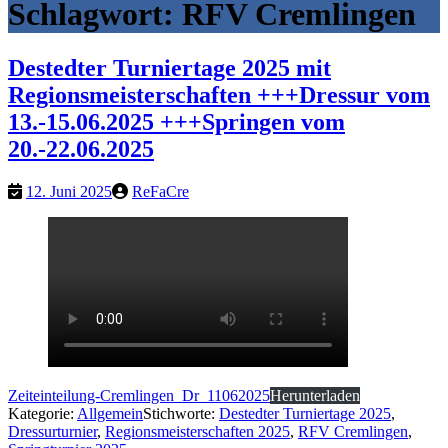
Schlagwort:
RFV Cremlingen
Destedter Turniertage 2025 mit
Regionsmeisterschaften +++Dressur vom
13.-15.06.2025 +++Springen vom
20.-22.06.2025
12. Juni 2025
ReFaCre
Zeiteinteilung-Cremlingen_Dr_11062025
Herunterladen
Kategorie:
Allgemein
Stichworte:
Destedter Turniertage 2025
,
Dressurturnier
,
Regionsmeisterschaften 2025
,
RFV Cremlingen
,