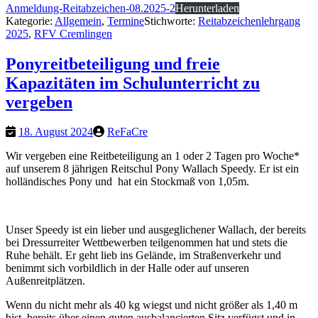
Anmeldung-Reitabzeichen-08.2025-2
Herunterladen
Kategorie:
Allgemein
,
Termine
Stichworte:
Reitabzeichenlehrgang
2025
,
RFV Cremlingen
Ponyreitbeteiligung und freie
Kapazitäten im Schulunterricht zu
vergeben
18. August 2024
ReFaCre
Wir vergeben eine Reitbeteiligung an 1 oder 2 Tagen pro Woche*
auf unserem 8 jährigen Reitschul Pony Wallach Speedy. Er ist ein
holländisches Pony und hat ein Stockmaß von 1,05m.
Unser Speedy ist ein lieber und ausgeglichener Wallach, der bereits
bei Dressurreiter Wettbewerben teilgenommen hat und stets die
Ruhe behält. Er geht lieb ins Gelände, im Straßenverkehr und
benimmt sich vorbildlich in der Halle oder auf unseren
Außenreitplätzen.
Wenn du nicht mehr als 40 kg wiegst und nicht größer als 1,40 m
bist, bereits über einen guten ausbalancierten Sitz verfügst und in