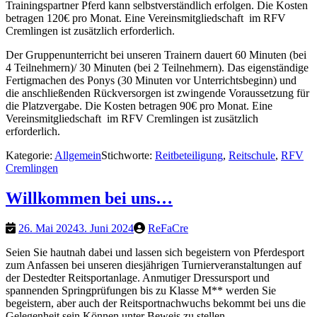
Trainingspartner Pferd kann selbstverständlich erfolgen. Die Kosten
betragen 120€ pro Monat. Eine Vereinsmitgliedschaft im RFV
Cremlingen ist zusätzlich erforderlich.
Der Gruppenunterricht bei unseren Trainern dauert 60 Minuten (bei
4 Teilnehmern)/ 30 Minuten (bei 2 Teilnehmern). Das eigenständige
Fertigmachen des Ponys (30 Minuten vor Unterrichtsbeginn) und
die anschließenden Rückversorgen ist zwingende Voraussetzung für
die Platzvergabe. Die Kosten betragen 90€ pro Monat. Eine
Vereinsmitgliedschaft im RFV Cremlingen ist zusätzlich
erforderlich.
Kategorie:
Allgemein
Stichworte:
Reitbeteiligung
,
Reitschule
,
RFV
Cremlingen
Willkommen bei uns…
26. Mai 2024
3. Juni 2024
ReFaCre
Seien Sie hautnah dabei und lassen sich begeistern von Pferdesport
zum Anfassen bei unseren diesjährigen Turnierveranstaltungen auf
der Destedter Reitsportanlage. Anmutiger Dressursport und
spannenden Springprüfungen bis zu Klasse M** werden Sie
begeistern, aber auch der Reitsportnachwuchs bekommt bei uns die
Gelegenheit sein Können unter Beweis zu stellen.