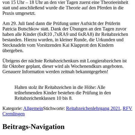
von 15 Uhr – 18 Uhr an den vier Tagen zuerst eine Theorieeinheit
statt und anschließend wurde die Theorie auf den Pferden in die
Praxis umgesetzt.
Am 29. Juli fand dann die Prüfung unter Aufsicht der Prüferin
Patricia Butschkow statt. Dank der Übungen an den Tagen zuvor
haben alle Kinder (6xR10 ,7xRA9 und 6xRA8) ihr Reitabzeichen
bestanden. Hierzu wurden, in kleiner Runde, die Urkunden und
Stecknadeln vom Vorsitzenden Kai Klapprott den Kindern
übergeben.
Übrigens der nächste Reitabzeichenkurs mit Longierabzeichen ist
für Oktober geplant, dieser wird als Wochenendkurs angeboten.
Genauere Information werden zeitnah bekanntgegeben!
Halten stolz ihr Reitabzeichen in die Höhe: Alle
teilnehmenden Kinder bestehen die Prüfung in den
Reitabzeichenklassen 10 bis 8.
Kategorie:
Allgemein
Stichworte:
Reitabzeichenlehrgang 2021
,
RFV
Cremlingen
Beitrags-Navigation