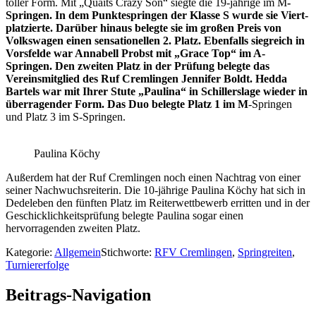
toller Form. Mit „Quaits Crazy Son“ siegte die 19-jährige im M
-
Springen. In dem Punktespringen der Klasse S wurde sie Viert-
platzierte. Darüber hinaus belegte sie im großen Preis von
Volkswagen einen sensationellen 2. Platz. Ebenfalls siegreich in
Vorsfelde war Annabell Probst mit „Grace Top“ im A-
Springen. Den zweiten Platz in der Prüfung belegte das
Vereinsmitglied des Ruf Cremlingen Jennifer Boldt. Hedda
Bartels war mit Ihrer Stute „Paulina“ in Schillerslage wieder in
überragender Form. Das Duo belegte Platz 1 im M
-Springen
und Platz 3 im S-Springen.
Paulina Köchy
Außerdem hat der Ruf Cremlingen noch einen Nachtrag von einer
seiner Nachwuchsreiterin. Die 10-jährige Paulina Köchy hat sich in
Dedeleben den fünften Platz im Reiterwettbewerb erritten und in der
Geschicklichkeitsprüfung belegte Paulina sogar einen
hervorragenden zweiten Platz.
Kategorie:
Allgemein
Stichworte:
RFV Cremlingen
,
Springreiten
,
Turniererfolge
Beitrags-Navigation